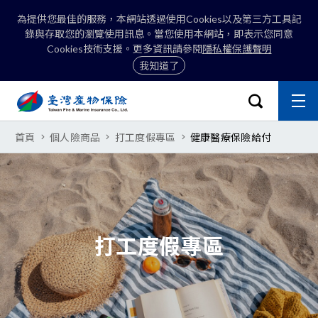
為提供您最佳的服務，本網站透過使用Cookies以及第三方工具記
錄與存取您的瀏覽使用訊息。當您使用本網站，即表示您同意
Cookies技術支援。更多資訊請參閱
隱私權保護聲明
我知道了
:::
開啟搜尋選
主
關閉
臺灣產物保險股份有限公司-健康醫
首頁
個人險商品
打工度假專區
健康醫療保險給付
搜尋
打工度假專區