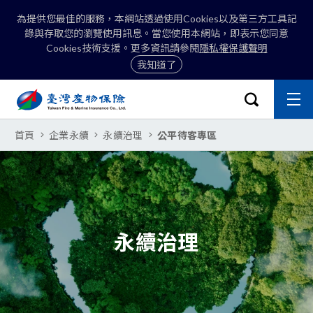
為提供您最佳的服務，本網站透過使用Cookies以及第三方工具記
錄與存取您的瀏覽使用訊息。當您使用本網站，即表示您同意
Cookies技術支援。更多資訊請參閱
隱私權保護聲明
我知道了
:::
開啟搜尋選
主
關閉
臺灣產物保險股份有限公司-公平待
首頁
企業永續
永續治理
公平待客專區
搜尋
永續治理