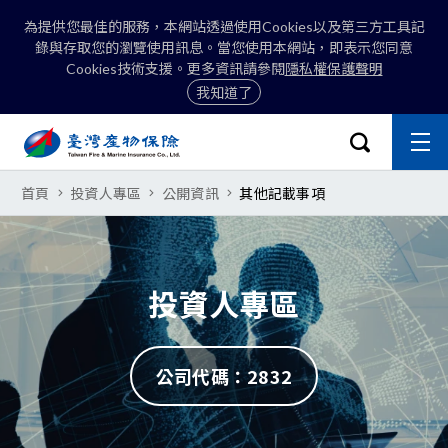
為提供您最佳的服務，本網站透過使用Cookies以及第三方工具記
錄與存取您的瀏覽使用訊息。當您使用本網站，即表示您同意
Cookies技術支援。更多資訊請參閱
隱私權保護聲明
我知道了
:::
開啟搜尋選
主
關閉
臺灣產物保險股份有限公司-其他記
首頁
投資人專區
公開資訊
其他記載事項
搜尋
投資人專區
公司代碼：2832