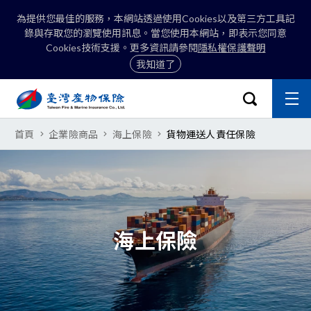
為提供您最佳的服務，本網站透過使用Cookies以及第三方工具記
錄與存取您的瀏覽使用訊息。當您使用本網站，即表示您同意
Cookies技術支援。更多資訊請參閱
隱私權保護聲明
我知道了
:::
開啟搜尋選
主
關閉
臺灣產物保險股份有限公司-貨物
首頁
企業險商品
海上保險
貨物運送人責任保險
搜尋
海上保險