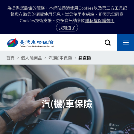
為提供您最佳的服務，本網站透過使用Cookies以及第三方工具記
錄與存取您的瀏覽使用訊息。當您使用本網站，即表示您同意
Cookies技術支援。更多資訊請參閱
隱私權保護聲明
我知道了
:::
開啟搜尋選
主
關閉
臺灣產物保險股份有限公司-竊盜險
首頁
個人險商品
汽(機)車保險
竊盜險
搜尋
汽(機)車保險