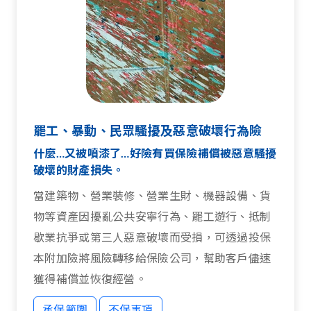
罷工、暴動、民眾騷擾及惡意破壞行為險
什麼…又被噴漆了…好險有買保險補償被惡意騷擾
破壞的財產損失。
當建築物、營業裝修、營業生財、機器設備、貨
物等資產因擾亂公共安寧行為、罷工遊行、抵制
歇業抗爭或第三人惡意破壞而受損，可透過投保
本附加險將風險轉移給保險公司，幫助客戶儘速
獲得補償並恢復經營。
承保範圍
不保事項