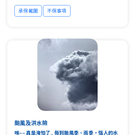
承保範圍
不保事項
承保範圍
不保事項
颱風及洪水險
唉~~ 真是淹怕了.. 毎到颱風季、雨季，惱人的水