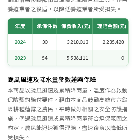
養殖業者之後盾，以降低養殖業者所受損失。
年度
承保件數
保費收入(元)
理賠金額(元)
2024
30
3,218,013
2,235,428
2023
54
5,536,111
0
颱風風速及降水量參數蓮霧保險
本商品以颱風風速及累積降雨量、溫度作為啟動
保險契約賠付要件，藉由本商品鼓勵高雄市六龜
區耕種蓮霧之農民，平時做好相關之安全防護措
施，倘遇颱風風速或累積降雨量符合承保範圍之
約定，農民能迅速獲得理賠，盡速復育以降低所
受損失。