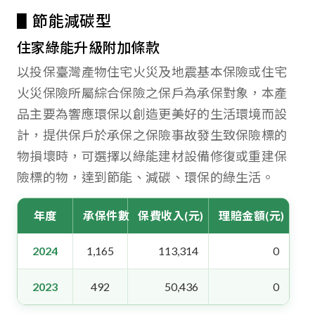
▋節能減碳型
住家綠能升級附加條款
以投保臺灣產物住宅火災及地震基本保險或住宅
火災保險所屬綜合保險之保戶為承保對象，本產
品主要為響應環保以創造更美好的生活環境而設
計，提供保戶於承保之保險事故發生致保險標的
物損壞時，可選擇以綠能建材設備修復或重建保
險標的物，達到節能、減碳、環保的綠生活。
年度
承保件數
保費收入(元)
理賠金額(元)
2024
1,165
113,314
0
2023
492
50,436
0