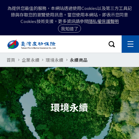
為提供您最佳的服務，本網站透過使用Cookies以及第三方工具記
錄與存取您的瀏覽使用訊息。當您使用本網站，即表示您同意
Cookies技術支援。更多資訊請參閱
隱私權保護聲明
我知道了
:::
開啟搜尋選
主
關閉
永續商品
首頁
企業永續
環境永續
永續商品
搜尋
環境永續