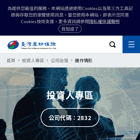
為提供您最佳的服務，本網站透過使用Cookies以及第三方工具記
錄與存取您的瀏覽使用訊息。當您使用本網站，即表示您同意
Cookies技術支援。更多資訊請參閱
隱私權保護聲明
我知道了
:::
開啟搜尋選
主
關閉
臺灣產物保險股份有限公司-運作情
首頁
投資人專區
公司治理
運作情形
搜尋
投資人專區
公司代碼：2832