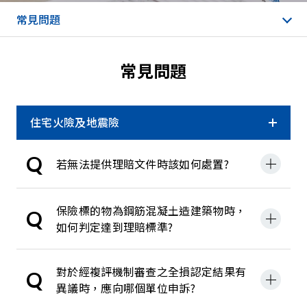
常見問題
常見問題
住宅火險及地震險
網路投保
Q
若無法提供理賠文件時該如何處置?
車險小學堂-保戶權益相關
保險標的物為鋼筋混凝土造建築物時，
Q
如何判定達到理賠標準?
防詐騙宣導Q&A
汽(機)車保險
對於經複評機制審查之全損認定結果有
Q
異議時，應向哪個單位申訴?
旅遊綜合保險