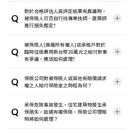
對於合格評估人員評定結果有異議時，
旅行不便保險Q&A
Q
被保險人可否自行找專業技師、建築師
進行損失鑑定?
住宅火險及地震險
傷害保險
被保險人(房屋所有權人)或承租戶對於
Q
臨時住宿費用新台幣20萬元之給付對象
臨櫃業務
有爭議，應該如何處理?
商業火險
保險公司對被保險人或其他有賠償請求
Q
權之人給付保險金之時程為何？
工程保險
責任保險
承保危險事故發生，住宅建築物發生承
Q
保損失，如遇有複保險，保險公司理賠
海上保險
時將如何處理？
其他保險及保證保險