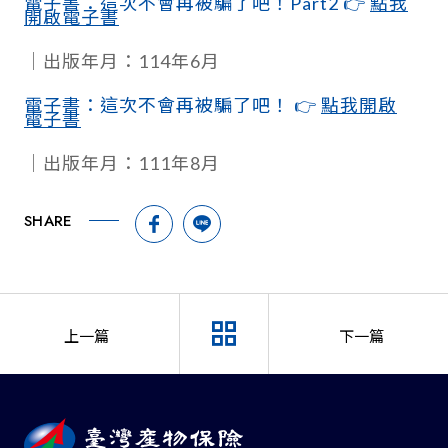
電子書：這次不會再被騙了吧！Part2 👉
點我
開啟電子書
｜出版年月：114年6月
電子書：這次不會再被騙了吧！ 👉
點我開啟
電子書
｜出版年月：111年8月
facebook圖示
line圖示
SHARE
反詐騙宣導影片
⚠️暫停服
上一篇
下一篇
返回新聞列表頁