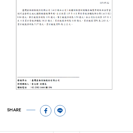
facebook圖示
line圖示
SHARE